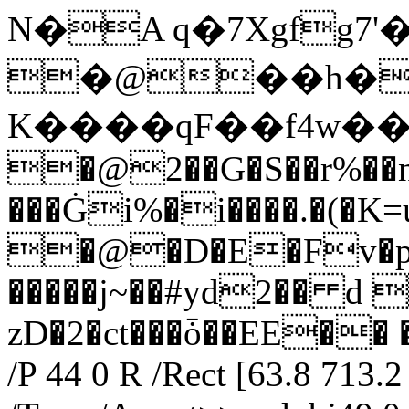
N�A q�7Xgfg7
�@��h�ȸ
K����qF��f4w��ұ�Z
�@2��G�S��r%��n�$
���Ġi%�i����.�(�
�@�D�E�Fv�pY�
�����j~��#yd2�� d 
zD�2�ct���ȱ��EE��
/P 44 0 R /Rect [63.8 713.