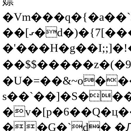
嫖
�Vm���q�{�a��`J�VG�ب�-4+P�
��[ގ�d�)�{7[������ FC����֑���V�-
�'���H�g��I;;]
��$$�����z�(
�U�=��&~o����l��fk
s��`��]�S���$0��%I
�v�[p�6��Q�ц
��G�`d� �Ԯ