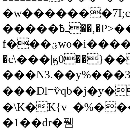
�w�������7I;co
�����ߺ߿��,�P>���c5f����fկ�X��+]����V���PAس
f���ؾwo�i����5���K�+�%�',B'8����'���4�Ҏ��4��|
�c\���|ӄ0��}��
���N3.��y%���3gM�nZێ
���Dl=ѷqb�j�y����
�\K�K{v_�%���Al��׈a�{�fs[�
�1��dr�퓀