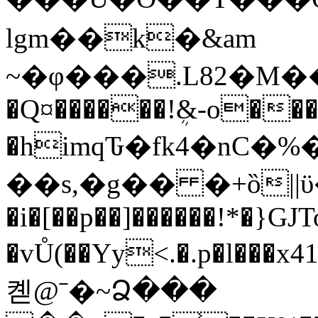
lgm��k�&am
~�φ���.L82�M�
�Q¤������!ܴ&-o��
�himqԎ�fk4�nC�
��s,�g�� �+ȍ||ϋ�
�i�[��p��]������!*�}G
�vŮ(��Yy<.�.p�l���x41
켿@ˉ�~Ձ���