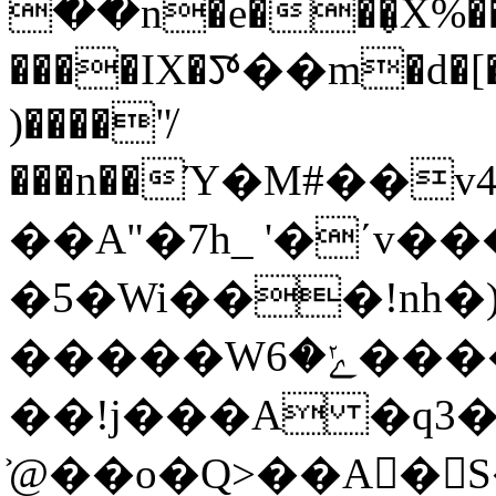
��n�e���̬X%��f�
����IX�ꯇ��m�d�[�
)����"̸
���n��Ύ�M#��
��A"�7h_ '�ʹv�
�5�Wi���!nh
�����Wݺ�6����&�g;�<�
��!j���A �q3
͐@��o�Q>��A�ٌS