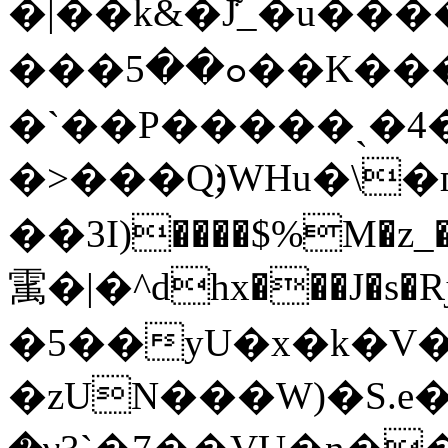
�|��k&�J͋_�u���
���ߋ��5��K������������c����^~>����~�r��������ϧ����
�`��P�����ˏ�4
�>���Q׃)WHu�\�гg:�EN�_���JY�~%tG�N�u��V2��ӂ����+�?.[
��3I)����$%M�z_
䨞�|�^dhx���J�s�
�5��yU�x�k�V�
�zUN���W)�S.e�ޭ�