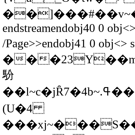
��]���#��v~
endstreamendobj40 0 obj<>
/Page>>endobj41 0 obj
���23Y��mفB�.�J�po������Z>�w�$eY��a4st��Hzj�P����De��_��f
䭻
��l~c�jȒ7�4b~.ߟ����J��eU�����y7���H���y��7v�����K��'��'���dN_���������mY��k7���]n����ɾ^�A�Un�V�6T�H3Wq��+��T�)
(U�4
���xj~���S��