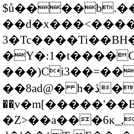
$ů����b.�
��d�x���<�����
3�Tc����Ti��BH�
�Y�:1�t����C�
���)Ci3��=��
��8
��ַv�m[�����'��
�Z>��a���6ĸ_,