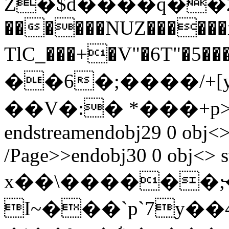
Z�$d����q��ح2�"��K���I ,5<�,A|i�xI���ޭm)[���������L�PFpi0y+���z�B�|
������NUZ������n
TlC_���+�V"�6T"�5�
��6�;����/+[
��V�:� *���+p
endstreamendobj29 0 obj<>
/Page>>endobj30 0 obj<> s
x��\������;̵
I~���`p`7y��