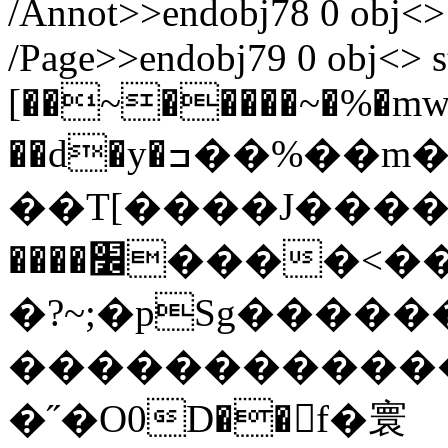
/Annot>>endobj78 0 obj<>
/Page>>endobj79 0 obj<> s
[��~�����~�%�m
��d�y�ߏ��%��m�m�s�0
��T[����J������?ߏ�
����׼����<����O�C���9��������%E��d~u}
�?~;�pSg�����
��������������wJ�߾�
�˝�O0D��f�寰