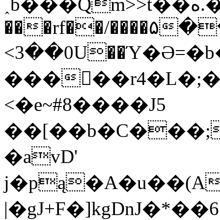
˰b���Qm>>t��ه.��T)�r\���j��K20=��'����!
���rf��/����۵
<3��0U��Ύ�Ə=�b��G)~7�
�����r4�L�;�
<�e~#8����J5
��[��b�C���
�avD'
j�pą�A�u��(
|�gJ+F�]kgDnJ�*��6��