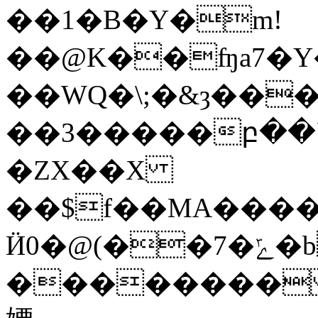
��1�B�Y�m!
��@K��ʩa7�Y
��WQ�\;�&ȝ��
��3�����բ�
�
�ZX��X
��$f��MA����
Ӥ0�@(��7�ݻ�b�ș�[������aj x�h��]�׸�\�t���H>z��@u0uH����6
�������� L� kR�hJ�BF]��`�