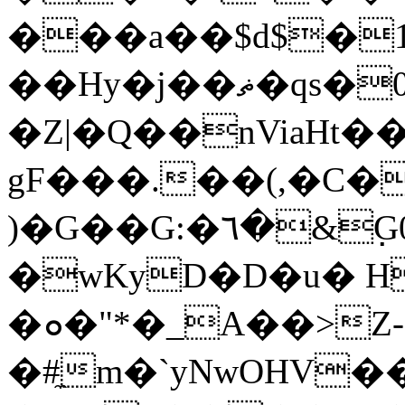
���a��$d$�1
��Hy�j��ޡ�qs�0�8���S#~�iao�a���.�25�X��m��A۹��ʹ&<8l��Z5���
�Z|�Q��nViaHt�
gF���.��(,�C�
)�G��G:�٦�&߲G0�cLdv'�ϋ��'���_�t�#��B%#CdO��w��������n��r�kV��xUB6ȝ�[��Q,��!
�wKyD�D�u� H
�ܘ�"*�_A��>Z-
�#̼m�`yNwOHV