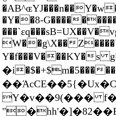
�AB^ɶYJ���n��Y�w�^I�g'D��Y�����-9�
�Y��8-G��������
���`ɛq���sB=UX��V�vg
W��g\X��Z����`i
Y�f���V���KY�s g
�i�$�+$m�5���
��ΆcCE��5{�Ux�
Y�v��9(��� f
"�hh'�]�82