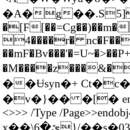
�A�g��.S5]��܂
�[F[��=Cg��)��m�
4����r� nc�F���
��mF�Bv���'�=U~�>��P
�M����z���&�
��Ʉsyn�+ Сt�
�v�}�� �[� endstre
<>>> /Type /Page>>endobj
x��\ێ�6}/��s�03áHAY��C���