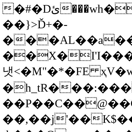
�#�Dئ���wh���y�F"y�\n|g �
��}>Ď+�-
���AL��a�
��X�I'I��
냇<� M"�*�FЕ ҳV�
�h_tR���:�
��P��C��@��G
��,��j'��K$���A��9mY�����9߻\�]�ȶF��.߶�