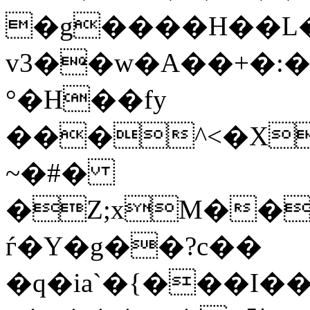
�g����H��L
v3��w�A��+�:
°�H��fy
���^<�X
~�#�
�Z;xM��f��t�
ѓ�Y�g��?c��
�q�ia`�{���I��Kء�ƔF"y�Q������ȣ�O+4�(z�[`z.��A�Ь�F;,�5��