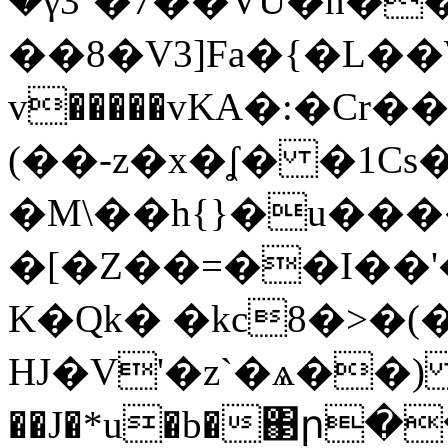
�γ3`�7��VU�n��
��8�V3]Fa�{�L�
v�����vKΑ�:�Cr
(��-z�x�ʆ� �1
�M\��h{}�u����
�[�Z��=��I��'
K�Qk� �kc8�>�
HJ�V'�z`�ѧ��
��J�*u�b�΃ր�