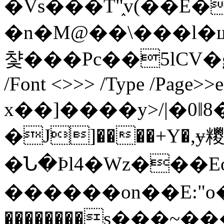
�Vs���T"֑v(��E�
�n�M@��\���l�щه�^������N����������<,\_��d9~g���t�r����d�U�8w�m��i�[f�l���٪����g��&)i�+���ɚ
챷���Pc��5lϹV�
/Font <>>> /Type /Page>>e
x��]����y>/|�0ǁ8�
�J]����+Y�,ɏ糭
�Ն�Ϸl4�Wz���Eo���[
������on��E:"o
��������s���~��