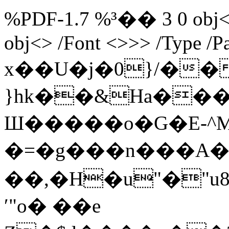
%PDF-1.7 %³�� 3 0 obj<>
obj<> /Font <>>> /Type /P
x��U�j�0}/�
}hk��&Ha���J�^"Y�C�1�>����hfߠ��\�a�^�z
Ш�����o�G�E-^M
�=�g���n���A��q7
��,�H�u"�"u8
ʹ"o� ��e