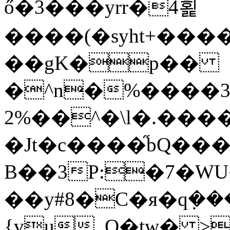
ő�3���yrr�4횙
����(�syht+��
��gK�p��
�^n�%����3
2%��^�\l�.���
�Jt�c����֞bQ��
B��3P:�7�WU�
��y#8�C�я�q݂��
{vu_O�tw� >a