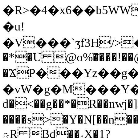
�R>�4�x6��b5WW
�u!
�V���`ʒf3H/>��0
�*�U @o%͝����!��
�ϪP���Yz��g
�vW�g�M���Y�ٛ�,�
d�<��g��*�R��nwj�]
����s>�Y�N[��n
ؾR Bd��˖X�1?