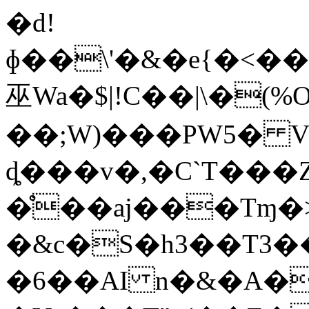
�d!
ɸ��\'�&�e{�<
巫Wa�$|!C��|\�
��;W)���PW5�
ȡ���v�,�C`T���
�̊��aj���Tɱ�>>ŁY�
�&c�S�h3��T3�
�6��AI n�&�A�