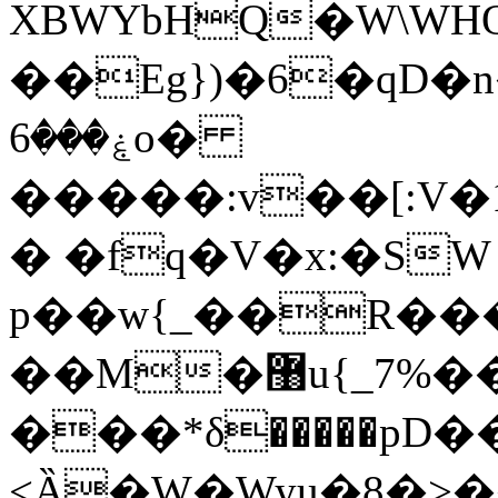
XBWYbHQ�W\WH
��Eg})�6�qD�
ۼ���6o�
�����:v��[:V�
� �fq�V�x:�SW
p��w{_��R�
��M�޸u{_7%�����A���#�� +n�ê8�+5�Q�^Φʗz�oR�}
���*δ�����pD��E����"=���]
<Ȁ�W�Wyu�8�>��9&�t