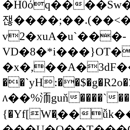
�H0όq����Sw
잲����;��.(�� <�
v2�xuA�u`���-
VD�8�*i���}OT�z��'Z�{ۯ�i[u�2P
�x�,��A�3dF�
��`yH:��$�g�R2o
᥈��%洏guň����`��
{�Yf[W�֛��ǚk
���U�O��T���