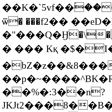
��K�`5vf��ؙ��6
ѿ� ���f2�� ��eD
�"���Q�Ӈ�\�˄G�
� ��� Kқ �$�I�t�
�bZ�z��&8����
��p�~����^BK�
��%�:3��n?
JKJt2���8��B�