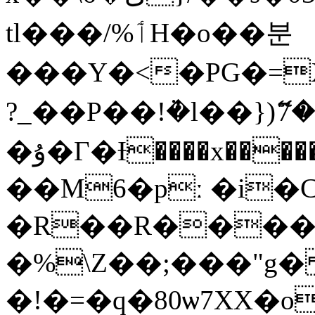
t l���/%ٲH�o��분
���Y�<�PG�=XB���
?_��P��!ܵ�l��})ޭ7�
�ۇ�Г�Ɨ����x�����:��6�۾�zmbu[�t�.IӚ�.��ܥ��.]��.��|
��M6�pː �i�C�
�R��R�����
�%\Z��;���"g�
�!�=�q�80ѡ7XX�o