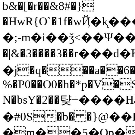
b&�[�r��&8#�}
�HwR{O`�1f�wҊ�
�;-m�i��ǯ<��Ψ�
�|&�3����3��r���
�j�q���a��6��O
%�P0��O0�h�*p�V�
N�bsY�2��턎+����
�#0S�b� �}@��
�m��5�Op�