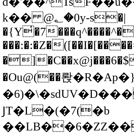
d�'��^TsF��u
k�� @؂�0y-s�|
�{Y̔�7���q^����
���:�:�Z�([��I�[�
�]�C��x@j���6�$uܗ4���7@`~��#��c�N{ߛb�._HԊt_�l4k�����
�Ou@(��롽�R�Ap
�6)�\�sdUV�D�
ͿT�L�(�7(�b
��LB��6�ZZ�